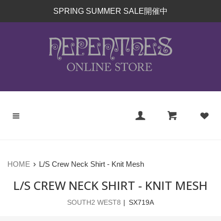
コ
SPRING SUMMER SALE開催中
ン
テ
ン
ツ
に
ス
キ
ッ
プ
す
る
›
HOME
L/S Crew Neck Shirt - Knit Mesh
L/S CREW NECK SHIRT - KNIT MESH
SOUTH2 WEST8
SX719A