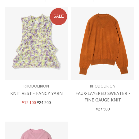
び
替
SALE
え
RHODOLIRION
RHODOLIRION
KNIT VEST - FANCY YARN
FAUX-LAYERED SWEATER -
FINE GAUGE KNIT
販
通
¥12,100
¥24,200
売
常
通
¥27,500
価
価
常
格
格
価
格