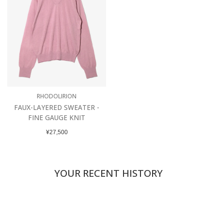
RHODOLIRION
FAUX-LAYERED SWEATER -
FINE GAUGE KNIT
通
¥27,500
常
価
格
YOUR RECENT HISTORY